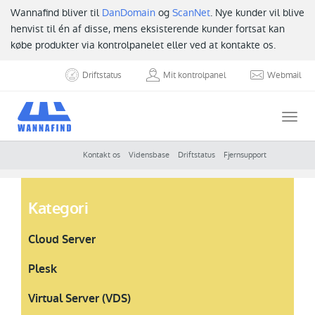
Wannafind bliver til
DanDomain
og
ScanNet
. Nye kunder vil blive
henvist til én af disse, mens eksisterende kunder fortsat kan
købe produkter via kontrolpanelet eller ved at kontakte os.
Driftstatus
Mit kontrolpanel
Webmail
Togg
navi
Kontakt os
Vidensbase
Driftstatus
Fjernsupport
Kategori
Cloud Server
Plesk
Virtual Server (VDS)