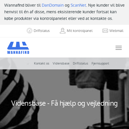
Wannafind bliver til
DanDomain
og
ScanNet
. Nye kunder vil blive
henvist til én af disse, mens eksisterende kunder fortsat kan
købe produkter via kontrolpanelet eller ved at kontakte os.
Driftstatus
Mit kontrolpanel
Webmail
Togg
navi
Kontakt os
Vidensbase
Driftstatus
Fjernsupport
Vidensbase - Få hjælp og vejledning