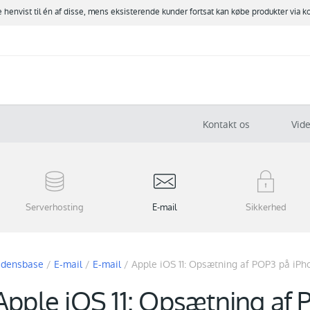
ve henvist til én af disse, mens eksisterende kunder fortsat kan købe produkter via k
Kontakt os
Vid
Serverhosting
E-mail
Sikkerhed
idensbase
/
E-mail
/
E-mail
/
Apple iOS 11: Opsætning af POP3 på iPh
Apple iOS 11: Opsætning af