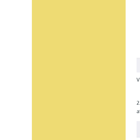
V
2
a