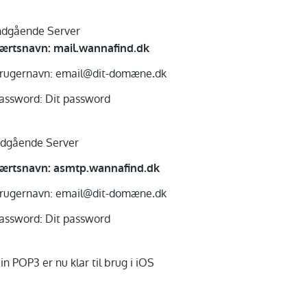
ndgående Server
ærtsnavn: mail.wannafind.dk
rugernavn: email@dit-domæne.dk
assword: Dit password
dgående Server
ærtsnavn: asmtp.wannafind.dk
rugernavn: email@dit-domæne.dk
assword: Dit password
in POP3 er nu klar til brug i iOS