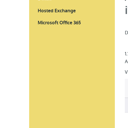
Hosted Exchange
Microsoft Office 365
D
1
A
V