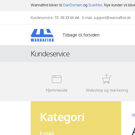
Wannafind bliver til
DanDomain
og
ScanNet
. Nye kunder vil bli
Kundeservice: Tlf.
70 23 55 66
E-mail:
support@wannafind.dk
Tilbage til forsiden
Kundeservice
Hjemmeside
Webshop og marketing
Kategori
V
E-mail