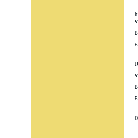
I
V
B
P
U
V
B
P
D