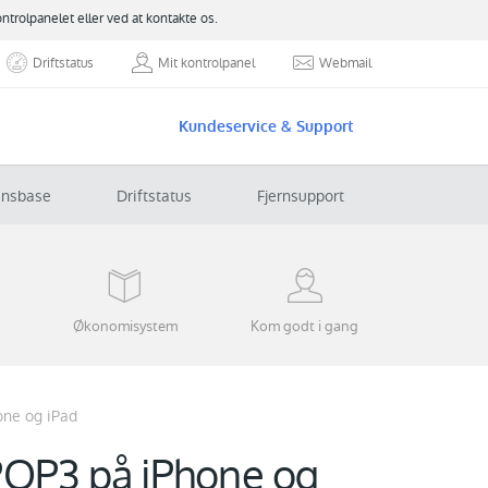
ontrolpanelet eller ved at kontakte os.
Driftstatus
Mit kontrolpanel
Webmail
Kundeservice & Support
ensbase
Driftstatus
Fjernsupport
Økonomisystem
Kom godt i gang
one og iPad
 POP3 på iPhone og