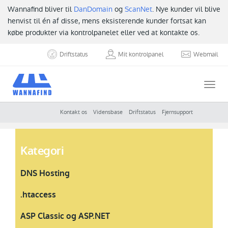
Wannafind bliver til
DanDomain
og
ScanNet
. Nye kunder vil blive
henvist til én af disse, mens eksisterende kunder fortsat kan
købe produkter via kontrolpanelet eller ved at kontakte os.
Driftstatus
Mit kontrolpanel
Webmail
Togg
navi
Kontakt os
Vidensbase
Driftstatus
Fjernsupport
Kategori
DNS Hosting
.htaccess
ASP Classic og ASP.NET