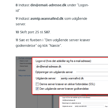
Indtast
under ”Logon-
8
din@email-adresse.dk
id”
Indtast
som udgående
9
asmtp.wannafind.dk
server.
Skift port 25 til
.
10
587
Sæt et flueben i ”Den udgående server kræver
11
godkendelse” og klik ”Næste”.