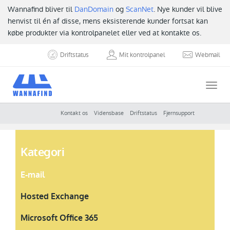
Wannafind bliver til
DanDomain
og
ScanNet
. Nye kunder vil blive
henvist til én af disse, mens eksisterende kunder fortsat kan
købe produkter via kontrolpanelet eller ved at kontakte os.
Driftstatus
Mit kontrolpanel
Webmail
Togg
navi
Kontakt os
Vidensbase
Driftstatus
Fjernsupport
Kategori
E-mail
Hosted Exchange
Microsoft Office 365