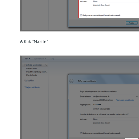
Klik ”Næste”.
6