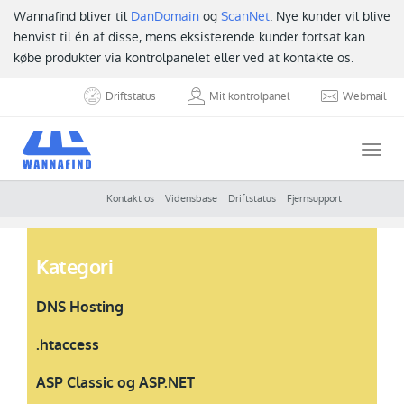
Wannafind bliver til
DanDomain
og
ScanNet
. Nye kunder vil blive
henvist til én af disse, mens eksisterende kunder fortsat kan
købe produkter via kontrolpanelet eller ved at kontakte os.
Driftstatus
Mit kontrolpanel
Webmail
Togg
navi
Kontakt os
Vidensbase
Driftstatus
Fjernsupport
Kategori
DNS Hosting
.htaccess
ASP Classic og ASP.NET