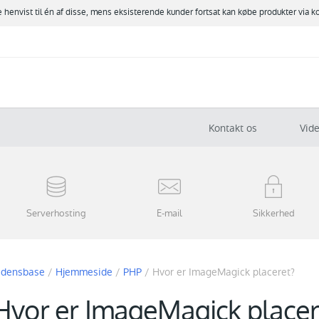
ve henvist til én af disse, mens eksisterende kunder fortsat kan købe produkter via k
Kontakt os
Vid
Serverhosting
E-mail
Sikkerhed
idensbase
/
Hjemmeside
/
PHP
/
Hvor er ImageMagick placeret?
Hvor er ImageMagick placer