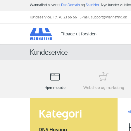
Wannafind bliver til
DanDomain
og
ScanNet
. Nye kunder vil bli
Kundeservice: Tlf.
70 23 55 66
E-mail:
support@wannafind.dk
Tilbage til forsiden
Kundeservice
Hjemmeside
Webshop og marketing
Kategori
V
DNS Hosting