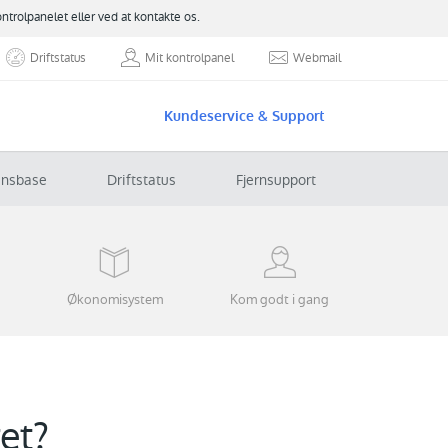
ontrolpanelet eller ved at kontakte os.
Driftstatus
Mit kontrolpanel
Webmail
Kundeservice & Support
ensbase
Driftstatus
Fjernsupport
Økonomisystem
Kom godt i gang
et?