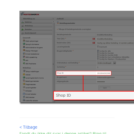
< Tilbage
Fandt du ikke dit svar i denne artikel? Ring til