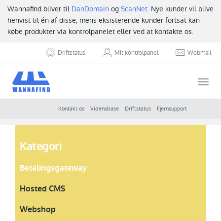
Wannafind bliver til
DanDomain
og
ScanNet
. Nye kunder vil blive
henvist til én af disse, mens eksisterende kunder fortsat kan
købe produkter via kontrolpanelet eller ved at kontakte os.
Driftstatus
Mit kontrolpanel
Webmail
Togg
navi
Kontakt os
Vidensbase
Driftstatus
Fjernsupport
Kategori
Betalingsgateway
Hosted CMS
Webshop