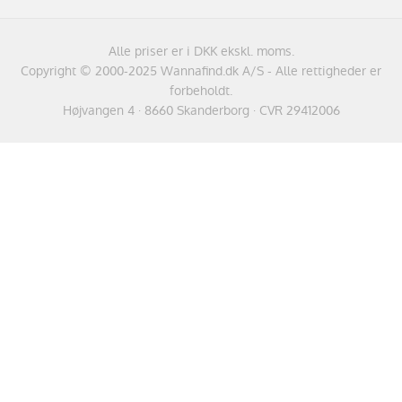
Alle priser er i DKK ekskl. moms.
Copyright © 2000-2025 Wannafind.dk A/S - Alle rettigheder er
forbeholdt.
Højvangen 4 · 8660 Skanderborg · CVR 29412006