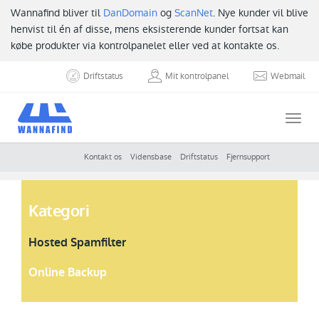
Wannafind bliver til
DanDomain
og
ScanNet
. Nye kunder vil blive
henvist til én af disse, mens eksisterende kunder fortsat kan
købe produkter via kontrolpanelet eller ved at kontakte os.
Driftstatus
Mit kontrolpanel
Webmail
Togg
navi
Kontakt os
Vidensbase
Driftstatus
Fjernsupport
Kategori
Hosted Spamfilter
Online Backup