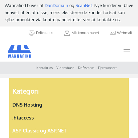
Wannafind bliver til
DanDomain
og
ScanNet
. Nye kunder vil blive
henvist til én af disse, mens eksisterende kunder fortsat kan
købe produkter via kontrolpanelet eller ved at kontakte os.
Driftstatus
Mit kontrolpanel
Webmail
Togg
navi
Kontakt os
Vidensbase
Driftstatus
Fjernsupport
Kategori
DNS Hosting
.htaccess
ASP Classic og ASP.NET