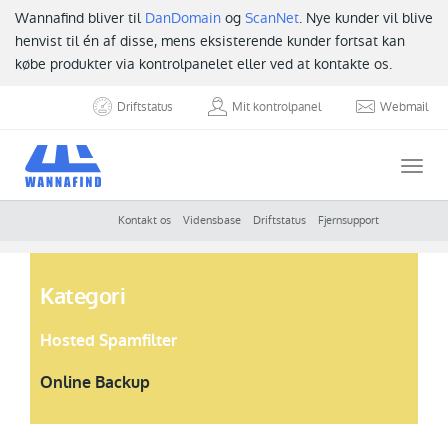
Wannafind bliver til
DanDomain
og
ScanNet
. Nye kunder vil blive
henvist til én af disse, mens eksisterende kunder fortsat kan
købe produkter via kontrolpanelet eller ved at kontakte os.
Driftstatus
Mit kontrolpanel
Webmail
Togg
navi
Kontakt os
Vidensbase
Driftstatus
Fjernsupport
Kategori
Hosted Spamfilter
Online Backup