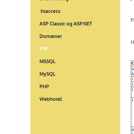
.htaccess
P
ASP Classic og ASP.NET
Domæner
H
FTP
MSSQL
MySQL
PHP
Webhotel