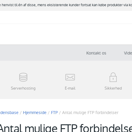
ve henvist til én af disse, mens eksisterende kunder fortsat kan købe produkter via k
Kontakt os
Vid
Serverhosting
E-mail
Sikkerhed
idensbase
/
Hjemmeside
/
FTP
/
Antal mulige FTP forbindelser
Antal mulige FTP forbindels