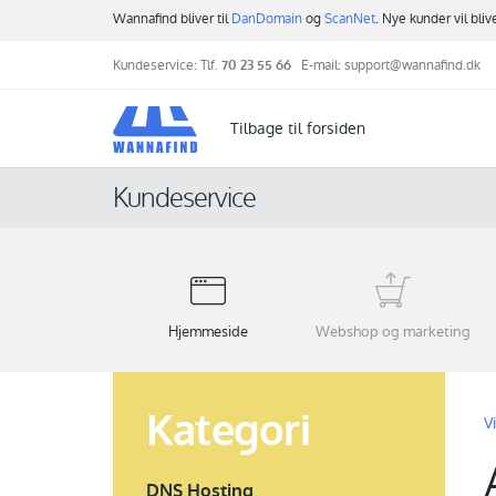
Wannafind bliver til
DanDomain
og
ScanNet
. Nye kunder vil bli
Kundeservice: Tlf.
70 23 55 66
E-mail:
support@wannafind.dk
Tilbage til forsiden
Kundeservice
Hjemmeside
Webshop og marketing
Kategori
V
DNS Hosting