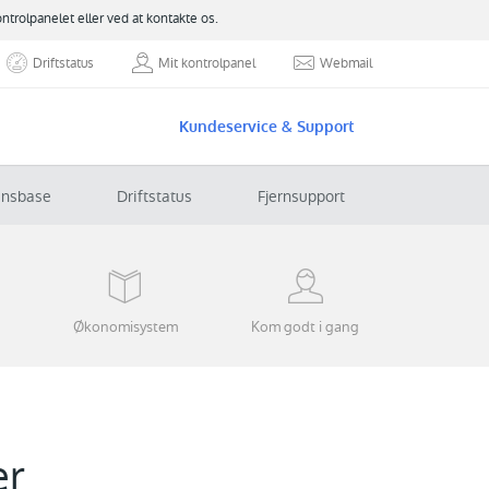
ontrolpanelet eller ved at kontakte os.
Driftstatus
Mit kontrolpanel
Webmail
Kundeservice & Support
ensbase
Driftstatus
Fjernsupport
Økonomisystem
Kom godt i gang
er