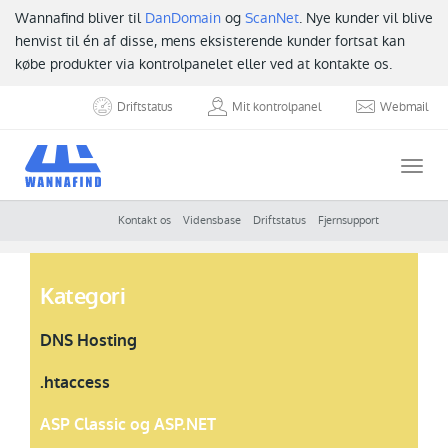
Wannafind bliver til
DanDomain
og
ScanNet
. Nye kunder vil blive
henvist til én af disse, mens eksisterende kunder fortsat kan
købe produkter via kontrolpanelet eller ved at kontakte os.
Driftstatus
Mit kontrolpanel
Webmail
Togg
navi
Kontakt os
Vidensbase
Driftstatus
Fjernsupport
Kategori
DNS Hosting
.htaccess
ASP Classic og ASP.NET