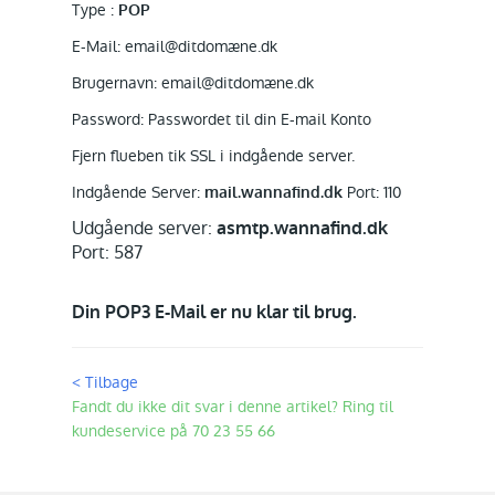
Type :
POP
E-Mail: email@ditdomæne.dk
Brugernavn: email@ditdomæne.dk
Password: Passwordet til din E-mail Konto
Fjern flueben tik SSL i indgående server.
Indgående Server:
Port: 110
mail.wannafind.dk
Udgående server:
asmtp.wannafind.dk
Port: 587
Din POP3 E-Mail er nu klar til brug.
< Tilbage
Fandt du ikke dit svar i denne artikel? Ring til
kundeservice på 70 23 55 66