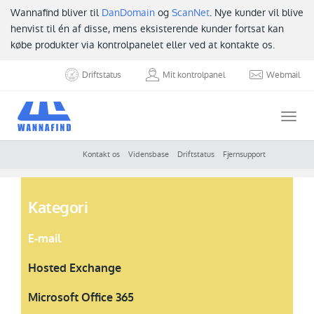
Wannafind bliver til
DanDomain
og
ScanNet
. Nye kunder vil blive
henvist til én af disse, mens eksisterende kunder fortsat kan
købe produkter via kontrolpanelet eller ved at kontakte os.
Driftstatus
Mit kontrolpanel
Webmail
Togg
navi
Kontakt os
Vidensbase
Driftstatus
Fjernsupport
Kategori
E-mail
Hosted Exchange
Microsoft Office 365