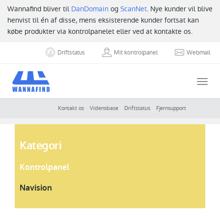
Wannafind bliver til
DanDomain
og
ScanNet
. Nye kunder vil blive
henvist til én af disse, mens eksisterende kunder fortsat kan
købe produkter via kontrolpanelet eller ved at kontakte os.
Driftstatus
Mit kontrolpanel
Webmail
Togg
navi
Kontakt os
Vidensbase
Driftstatus
Fjernsupport
Kategori
Kontrolpanel
Navision