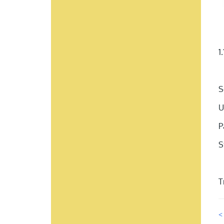
1
S
U
P
S
T
<