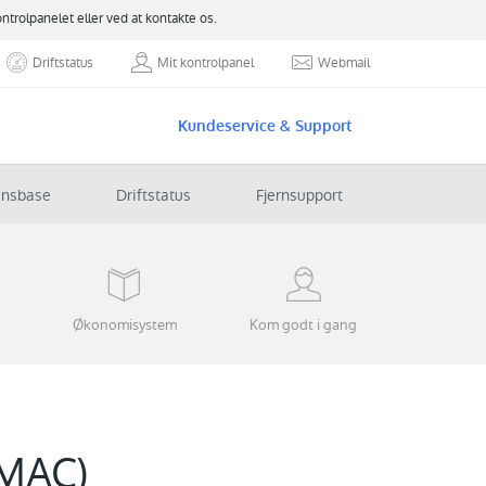
ontrolpanelet eller ved at kontakte os.
Driftstatus
Mit kontrolpanel
Webmail
Kundeservice & Support
ensbase
Driftstatus
Fjernsupport
Økonomisystem
Kom godt i gang
(MAC)