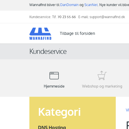
Wannafind bliver til
DanDomain
og
ScanNet
. Nye kunder vil bli
Kundeservice: Tlf.
70 23 55 66
E-mail:
support@wannafind.dk
Tilbage til forsiden
Kundeservice
Hjemmeside
Webshop og marketing
Kategori
V
DNS Hosting