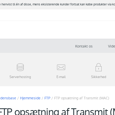
ve henvist til én af disse, mens eksisterende kunder fortsat kan købe produkter via k
Kontakt os
Vid
Serverhosting
E-mail
Sikkerhed
idensbase
/
Hjemmeside
/
FTP
/
FTP opsætning af Transmit (MAC)
FTP opsætning af Transmit 