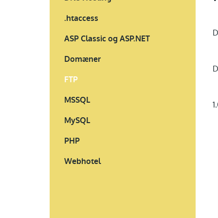
.htaccess
D
ASP Classic og ASP.NET
Domæner
D
FTP
MSSQL
1
MySQL
PHP
Webhotel