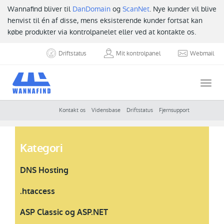
Wannafind bliver til
DanDomain
og
ScanNet
. Nye kunder vil blive
henvist til én af disse, mens eksisterende kunder fortsat kan
købe produkter via kontrolpanelet eller ved at kontakte os.
Driftstatus
Mit kontrolpanel
Webmail
Togg
navi
Kontakt os
Vidensbase
Driftstatus
Fjernsupport
Kategori
DNS Hosting
.htaccess
ASP Classic og ASP.NET