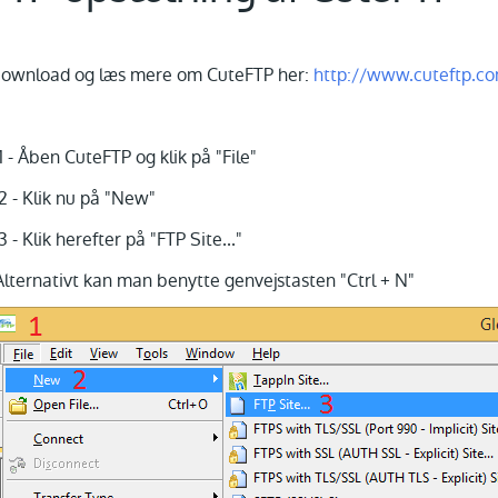
ownload og læs mere om CuteFTP her:
http://www.cuteftp.c
.1 - Åben CuteFTP og klik på "File"
.2 - Klik nu på "New"
.3 - Klik herefter på "FTP Site..."
Alternativt kan man benytte genvejstasten "Ctrl + N"