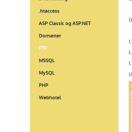
.htaccess
D
ASP Classic og ASP.NET
Domæner
1
FTP
1
MSSQL
1
MySQL
(
PHP
Webhotel