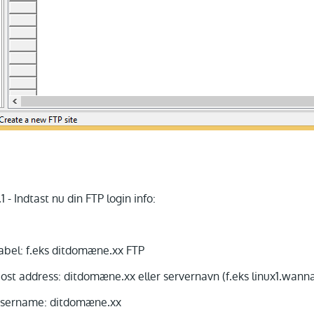
.1 - Indtast nu din FTP login info:
abel: f.eks ditdomæne.xx FTP
ost address: ditdomæne.xx eller servernavn (f.eks linux1.wanna
sername: ditdomæne.xx