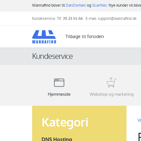
Wannafind bliver til
DanDomain
og
ScanNet
. Nye kunder vil bli
Kundeservice: Tlf.
70 23 55 66
E-mail:
support@wannafind.dk
Tilbage til forsiden
Kundeservice
Hjemmeside
Webshop og marketing
Kategori
V
DNS Hosting