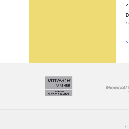
2
D
d
<
Co