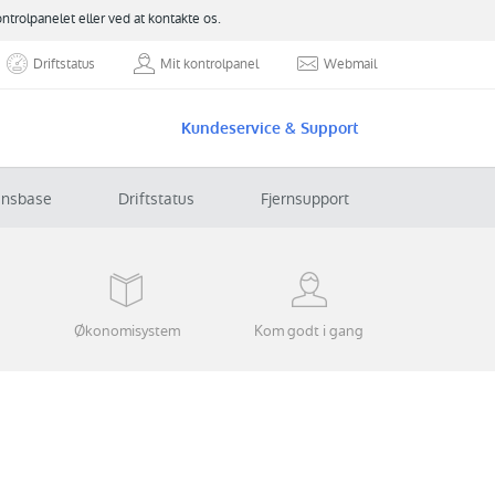
ontrolpanelet eller ved at kontakte os.
Driftstatus
Mit kontrolpanel
Webmail
Kundeservice & Support
ensbase
Driftstatus
Fjernsupport
Økonomisystem
Kom godt i gang