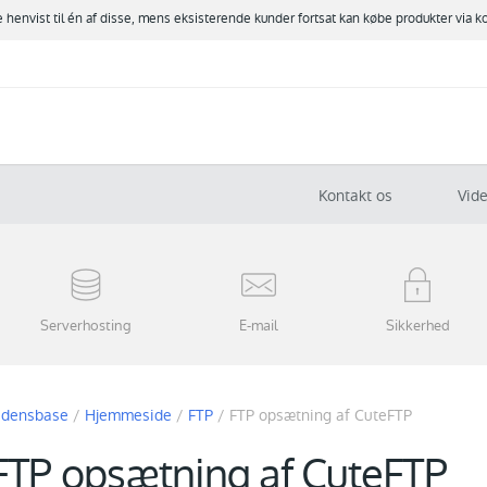
ve henvist til én af disse, mens eksisterende kunder fortsat kan købe produkter via k
Kontakt os
Vid
Serverhosting
E-mail
Sikkerhed
idensbase
/
Hjemmeside
/
FTP
/
FTP opsætning af CuteFTP
FTP opsætning af CuteFTP