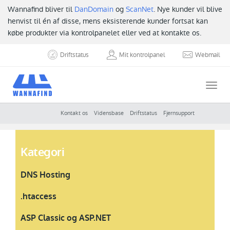
Wannafind bliver til
DanDomain
og
ScanNet
. Nye kunder vil blive
henvist til én af disse, mens eksisterende kunder fortsat kan
købe produkter via kontrolpanelet eller ved at kontakte os.
Driftstatus
Mit kontrolpanel
Webmail
Togg
navi
Kontakt os
Vidensbase
Driftstatus
Fjernsupport
Kategori
DNS Hosting
.htaccess
ASP Classic og ASP.NET