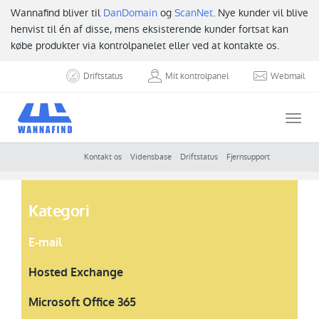
Wannafind bliver til
DanDomain
og
ScanNet
. Nye kunder vil blive
henvist til én af disse, mens eksisterende kunder fortsat kan
købe produkter via kontrolpanelet eller ved at kontakte os.
Driftstatus
Mit kontrolpanel
Webmail
Togg
navi
Kontakt os
Vidensbase
Driftstatus
Fjernsupport
Kategori
E-mail
Hosted Exchange
Microsoft Office 365