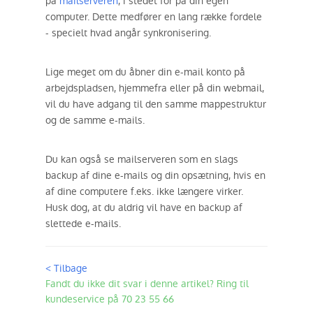
på
mailserveren
, i stedet for på din egen
computer. Dette medfører en lang række fordele
- specielt hvad angår synkronisering.
Lige meget om du åbner din e-mail konto på
arbejdspladsen, hjemmefra eller på din webmail,
vil du have adgang til den samme mappestruktur
og de samme e-mails.
Du kan også se mailserveren som en slags
backup af dine e-mails og din opsætning, hvis en
af dine computere f.eks. ikke længere virker.
Husk dog, at du aldrig vil have en backup af
slettede e-mails.
< Tilbage
Fandt du ikke dit svar i denne artikel? Ring til
kundeservice på 70 23 55 66