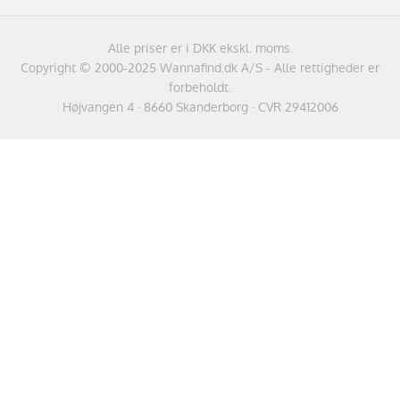
Alle priser er i DKK ekskl. moms.
Copyright © 2000-2025 Wannafind.dk A/S - Alle rettigheder er
forbeholdt.
Højvangen 4 · 8660 Skanderborg · CVR 29412006