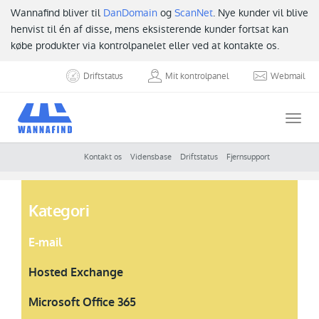
Wannafind bliver til
DanDomain
og
ScanNet
. Nye kunder vil blive
henvist til én af disse, mens eksisterende kunder fortsat kan
købe produkter via kontrolpanelet eller ved at kontakte os.
Driftstatus
Mit kontrolpanel
Webmail
Togg
navi
Kontakt os
Vidensbase
Driftstatus
Fjernsupport
Kategori
E-mail
Hosted Exchange
Microsoft Office 365