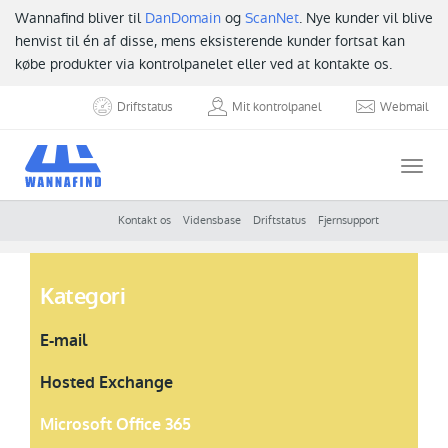
Wannafind bliver til
DanDomain
og
ScanNet
. Nye kunder vil blive
henvist til én af disse, mens eksisterende kunder fortsat kan
købe produkter via kontrolpanelet eller ved at kontakte os.
Driftstatus
Mit kontrolpanel
Webmail
Togg
navi
Kontakt os
Vidensbase
Driftstatus
Fjernsupport
Kategori
E-mail
Hosted Exchange
Microsoft Office 365